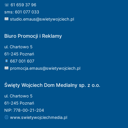
☏ 61 659 37 96
sms: 601 077 033
studio.emaus@swietywojciech.pl
Biuro Promocji i Reklamy
ul. Chartowo 5
61-245 Poznań
667 001 607
promocja.emaus@swietywojciech.pl
Święty Wojciech Dom Medialny sp. z o.o.
ul. Chartowo 5
61-245 Poznań
NIP: 778-00-21-204
www.swietywojciechmedia.pl