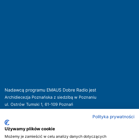
Nadawcą programu EMAUS Dobre Radio jest
Archidiecezja Poznańska z siedzibą w Poznaniu
ul. Ostrów Tumski 1, 61-109 Poznań
kuria@archpoznan.pl
www.archpoznan.pl
Polityka prywatności
Nadawca oferuje usługi medialne obejmujące rozpowszechnianie programu
radiowego pod nazwą EMAUS Dobre Radio oraz prowadzenie portalu
Używamy plików cookie
internetowego na stronie internetowej
www.radioemaus.pl
, która jest witryną
Możemy je zamieścić w celu analizy danych dotyczących
internetową Nadawcy.