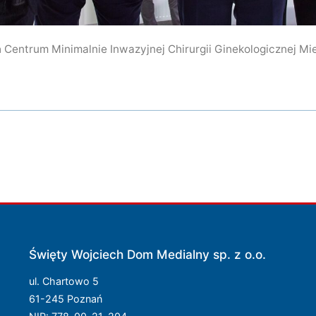
 Centrum Minimalnie Inwazyjnej Chirurgii Ginekologicznej Mie
Święty Wojciech Dom Medialny sp. z o.o.
ul. Chartowo 5
61-245 Poznań