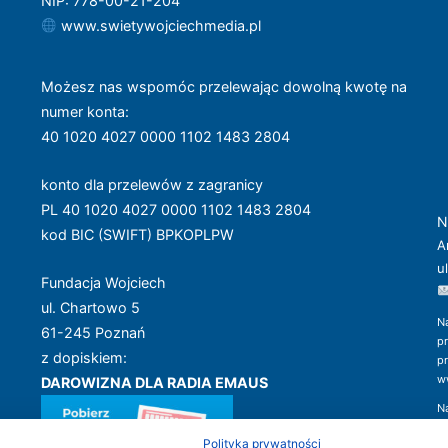
NIP: 778-00-21-204
www.swietywojciechmedia.pl
Możesz nas wspomóc przelewając dowolną kwotę na
numer konta
:
40 1020 4027 0000 1102 1483 2804
konto dla przelewów z zagranicy
PL 40 1020 4027 0000 1102 1483 2804
N
kod BIC (SWIFT) BPKOPLPW
A
u
Fundacja Wojciech
ul. Chartowo 5
N
61-245 Poznań
p
z dopiskiem:
p
w
DAROWIZNA DLA RADIA EMAUS
N
w
Dziękujemy!
Polityka prywatności
i 