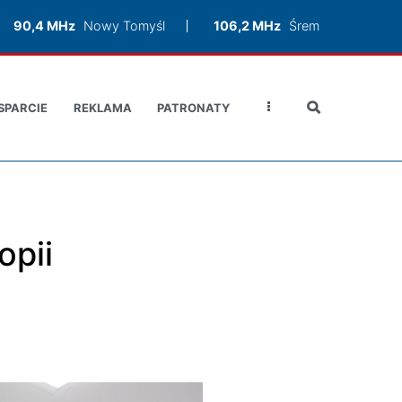
90,4 MHz
Nowy Tomyśl
106,2 MHz
Śrem
SPARCIE
REKLAMA
PATRONATY
opii