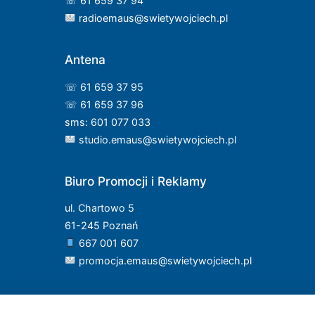
☏ 61 659 37 94
radioemaus@swietywojciech.pl
Antena
☏ 61 659 37 95
☏ 61 659 37 96
sms: 601 077 033
studio.emaus@swietywojciech.pl
Biuro Promocji i Reklamy
ul. Chartowo 5
61-245 Poznań
667 001 607
promocja.emaus@swietywojciech.pl