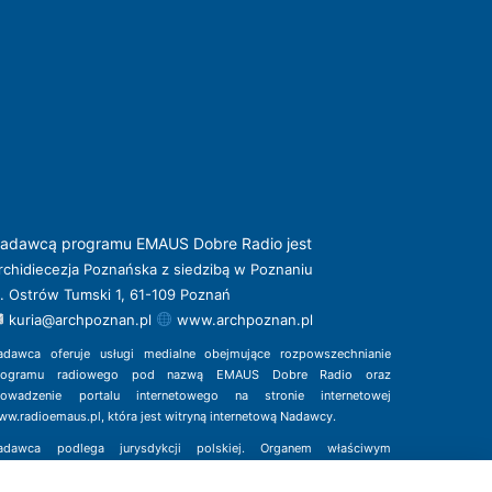
adawcą programu EMAUS Dobre Radio jest
rchidiecezja Poznańska z siedzibą w Poznaniu
l. Ostrów Tumski 1, 61-109 Poznań
kuria@archpoznan.pl
www.archpoznan.pl
adawca oferuje usługi medialne obejmujące rozpowszechnianie
rogramu radiowego pod nazwą EMAUS Dobre Radio oraz
rowadzenie portalu internetowego na stronie internetowej
ww.radioemaus.pl
, która jest witryną internetową Nadawcy.
adawca podlega jurysdykcji polskiej. Organem właściwym
 sprawach radiofonii i telewizji jest Krajowa Rada Radiofonii
Telewizji.