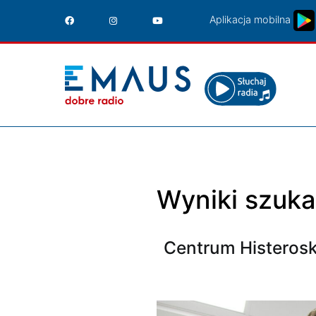
Przejdź
Aplikacja mobilna
do
treści
Wyniki szuka
Centrum Histerosk