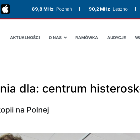
89,8 MHz
Poznań
90,2 MHz
Leszno
AKTUALNOŚCI
O NAS
RAMÓWKA
AUDYCJE
W
nia dla:
centrum histerosk
opii na Polnej