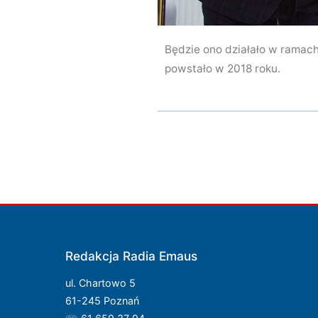
Będzie ono działało w ramach
powstało w 2018 roku.
Redakcja Radia Emaus
ul. Chartowo 5
61-245 Poznań