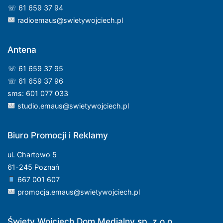
☏ 61 659 37 94
radioemaus@swietywojciech.pl
Antena
☏ 61 659 37 95
☏ 61 659 37 96
sms: 601 077 033
studio.emaus@swietywojciech.pl
Biuro Promocji i Reklamy
ul. Chartowo 5
61-245 Poznań
667 001 607
promocja.emaus@swietywojciech.pl
Święty Wojciech Dom Medialny sp. z o.o.