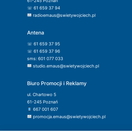
61-245 Poznań
☏ 61 659 37 94
radioemaus@swietywojciech.pl
Antena
☏ 61 659 37 95
☏ 61 659 37 96
sms: 601 077 033
studio.emaus@swietywojciech.pl
Biuro Promocji i Reklamy
ul. Chartowo 5
61-245 Poznań
667 001 607
promocja.emaus@swietywojciech.pl