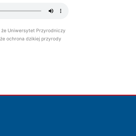
, że Uniwersytet Przyrodniczy
że ochrona dzikiej przyrody