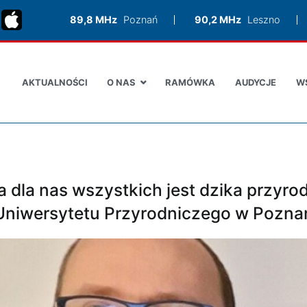
89,8 MHz
Poznań
90,2 MHz
Leszno
AKTUALNOŚCI
O NAS
RAMÓWKA
AUDYCJE
W
dla nas wszystkich jest dzika przyroda
Uniwersytetu Przyrodniczego w Pozna