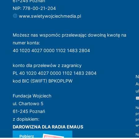
61-245 Poznań
NIP: 778-00-21-204
www.swietywojciechmedia.pl
Możesz nas wspomóc przelewając dowolną kwotę na
numer konta
:
40 1020 4027 0000 1102 1483 2804
konto dla przelewów z zagranicy
PL 40 1020 4027 0000 1102 1483 2804
N
kod BIC (SWIFT) BPKOPLPW
A
u
Fundacja Wojciech
ul. Chartowo 5
N
61-245 Poznań
p
z dopiskiem:
p
w
DAROWIZNA DLA RADIA EMAUS
N