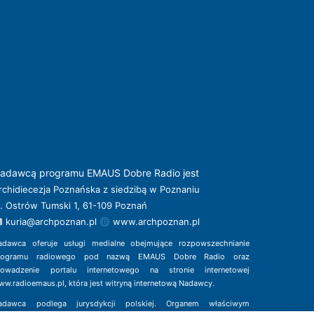
adawcą programu EMAUS Dobre Radio jest
rchidiecezja Poznańska z siedzibą w Poznaniu
l. Ostrów Tumski 1, 61-109 Poznań
kuria@archpoznan.pl
www.archpoznan.pl
adawca oferuje usługi medialne obejmujące rozpowszechnianie
rogramu radiowego pod nazwą EMAUS Dobre Radio oraz
rowadzenie portalu internetowego na stronie internetowej
ww.radioemaus.pl
, która jest witryną internetową Nadawcy.
adawca podlega jurysdykcji polskiej. Organem właściwym