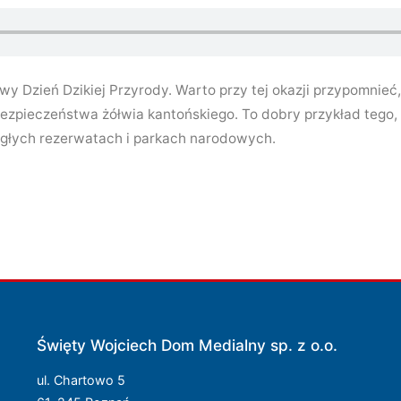
y Dzień Dzikiej Przyrody. Warto przy tej okazji przypomnieć
ezpieczeństwa żółwia kantońskiego. To dobry przykład tego, 
ległych rezerwatach i parkach narodowych.
Święty Wojciech Dom Medialny sp. z o.o.
ul. Chartowo 5