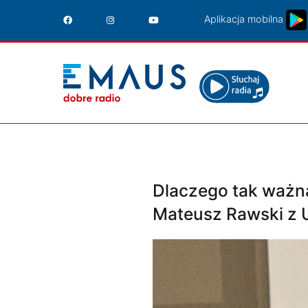
Przejdź
Aplikacja mobilna
do
treści
Dlaczego tak ważna 
Mateusz Rawski z 