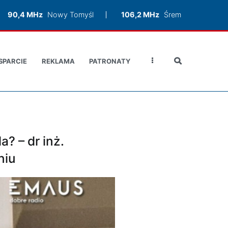
90,4 MHz
Nowy Tomyśl
106,2 MHz
Śrem
SPARCIE
REKLAMA
PATRONATY
? – dr inż.
niu