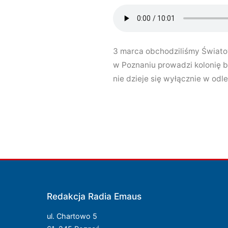
3 marca obchodziliśmy Światow
w Poznaniu prowadzi kolonię b
nie dzieje się wyłącznie w od
Redakcja Radia Emaus
ul. Chartowo 5