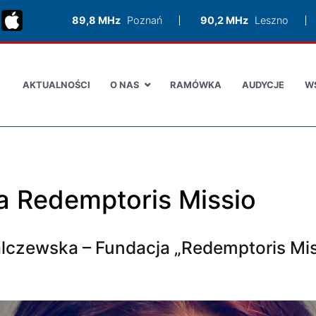
89,8 MHz
Poznań
90,2 MHz
Leszno
AKTUALNOŚCI
O NAS
RAMÓWKA
AUDYCJE
W
a Redemptoris Missio
lczewska – Fundacja „Redemptoris Mis