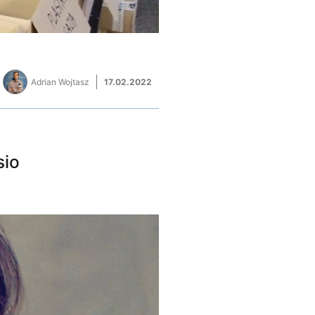
Adrian Wojtasz
17.02.2022
sio