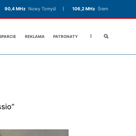
90,4 MHz
Nowy Tomyśl
106,2 MHz
Śrem
SPARCIE
REKLAMA
PATRONATY
sio”