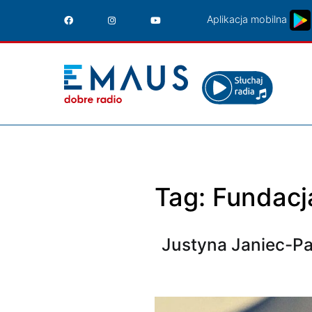
Przejdź
Aplikacja mobilna
do
treści
Tag:
Fundacj
Justyna Janiec-Pa