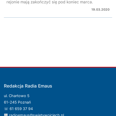
rejonie mają zakończyć się pod koniec marca.
19.03.2020
Redakcja Radia Emaus
ul. Chartowo 5
61-245 Poznań
☏ 61 659 37 94
radioemaus@swietywojciech.pl