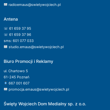
radioemaus@swietywojciech.pl
Antena
☏ 61 659 37 95
☏ 61 659 37 96
sms: 601 077 033
studio.emaus@swietywojciech.pl
Biuro Promocji i Reklamy
ul. Chartowo 5
61-245 Poznań
667 001 607
promocja.emaus@swietywojciech.pl
Święty Wojciech Dom Medialny sp. z o.o.