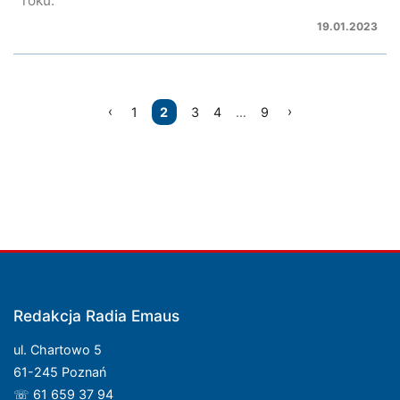
roku.
19.01.2023
Nawigacja
1
2
3
4
…
9
po
wpisach
Redakcja Radia Emaus
ul. Chartowo 5
61-245 Poznań
☏ 61 659 37 94