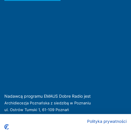
Nadawcą programu EMAUS Dobre Radio jest
Archidiecezja Poznańska z siedzibą w Poznaniu
ul. Ostrów Tumski 1, 61-109 Poznań
kuria@archpoznan.pl
www.archpoznan.pl
Polityka prywatności
Nadawca oferuje usługi medialne obejmujące rozpowszechnianie programu