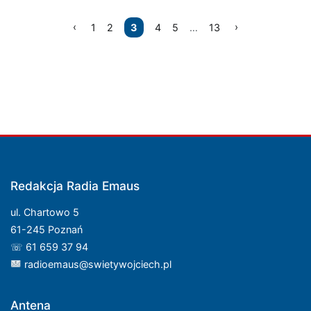
Nawigacja
1
2
3
4
5
…
13
po
wpisach
Redakcja Radia Emaus
ul. Chartowo 5
61-245 Poznań
☏ 61 659 37 94
radioemaus@swietywojciech.pl
Antena