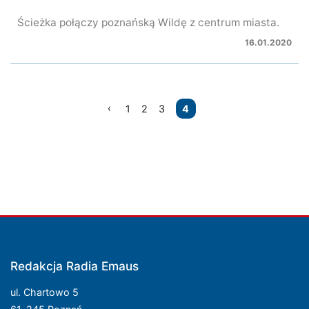
Ścieżka połączy poznańską Wildę z centrum miasta.
16.01.2020
Nawigacja
1
2
3
4
po
wpisach
Redakcja Radia Emaus
ul. Chartowo 5