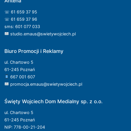
Antena
☏ 61 659 37 95
☏ 61 659 37 96
sms: 601 077 033
studio.emaus@swietywojciech.pl
Biuro Promocji i Reklamy
ul. Chartowo 5
61-245 Poznań
667 001 607
promocja.emaus@swietywojciech.pl
Święty Wojciech Dom Medialny sp. z o.o.
ul. Chartowo 5
61-245 Poznań
NIP: 778-00-21-204