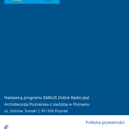
Nadawcą programu EMAUS Dobre Radio jest
Archidiecezja Poznańska z siedzibą w Poznaniu
ul. Ostrów Tumski 1, 61-109 Poznań
kuria@archpoznan.pl
www.archpoznan.pl
Polityka prywatności
Nadawca oferuje usługi medialne obejmujące rozpowszechnianie programu