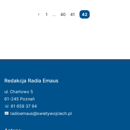
Nawigacja
1
…
40
41
42
po
wpisach
Redakcja Radia Emaus
ul. Chartowo 5
61-245 Poznań
☏ 61 659 37 94
radioemaus@swietywojciech.pl