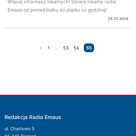
Więcej informacji lokalnych! Serwis lokalny radia
Emaus od poniedziałku do piątku co godzinę!
26.07.2019
Nawigacja
1
…
53
54
55
po
wpisach
Redakcja Radia Emaus
ul. Chartowo 5