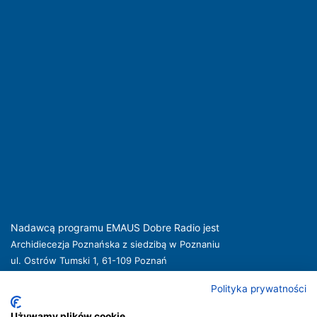
Nadawcą programu EMAUS Dobre Radio jest
Archidiecezja Poznańska z siedzibą w Poznaniu
ul. Ostrów Tumski 1, 61-109 Poznań
kuria@archpoznan.pl
www.archpoznan.pl
Polityka prywatności
Nadawca oferuje usługi medialne obejmujące rozpowszechnianie programu
radiowego pod nazwą EMAUS Dobre Radio oraz prowadzenie portalu
Używamy plików cookie