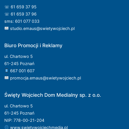
☏ 61 659 37 95
☏ 61 659 37 96
sms: 601 077 033
studio.emaus@swietywojciech.pl
Biuro Promocji i Reklamy
ul. Chartowo 5
61-245 Poznań
667 001 607
promocja.emaus@swietywojciech.pl
Święty Wojciech Dom Medialny sp. z o.o.
ul. Chartowo 5
61-245 Poznań
NIP: 778-00-21-204
www.swietywojciechmedia.pl