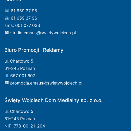
☏ 61 659 37 95
☏ 61 659 37 96
sms: 601 077 033
studio.emaus@swietywojciech.pl
Biuro Promocji i Reklamy
ul. Chartowo 5
61-245 Poznań
667 001 607
promocja.emaus@swietywojciech.pl
Święty Wojciech Dom Medialny sp. z o.o.
ul. Chartowo 5
61-245 Poznań
NIP: 778-00-21-204