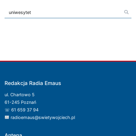
Szukaj:
Redakcja Radia Emaus
ul. Chartowo 5
61-245 Poznań
☏ 61 659 37 94
radioemaus@swietywojciech.pl
Antena