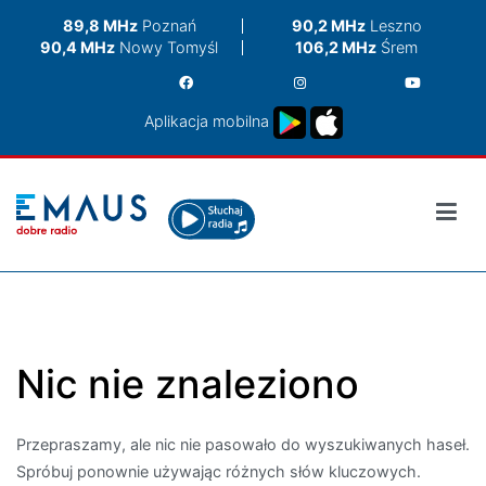
Przejdź
89,8 MHz
Poznań
90,2 MHz
Leszno
do
90,4 MHz
Nowy Tomyśl
106,2 MHz
Śrem
treści
Aplikacja mobilna
Nic nie znaleziono
Przepraszamy, ale nic nie pasowało do wyszukiwanych haseł.
Spróbuj ponownie używając różnych słów kluczowych.