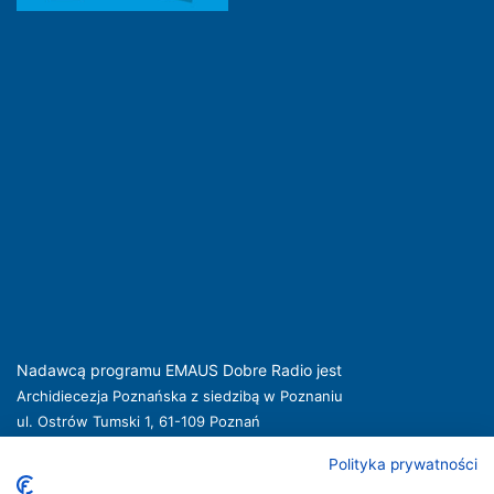
Nadawcą programu EMAUS Dobre Radio jest
Archidiecezja Poznańska z siedzibą w Poznaniu
ul. Ostrów Tumski 1, 61-109 Poznań
kuria@archpoznan.pl
www.archpoznan.pl
Polityka prywatności
Nadawca oferuje usługi medialne obejmujące rozpowszechnianie programu