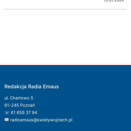
13.01.2020
Redakcja Radia Emaus
ul. Chartowo 5
61-245 Poznań
☏ 61 659 37 94
radioemaus@swietywojciech.pl