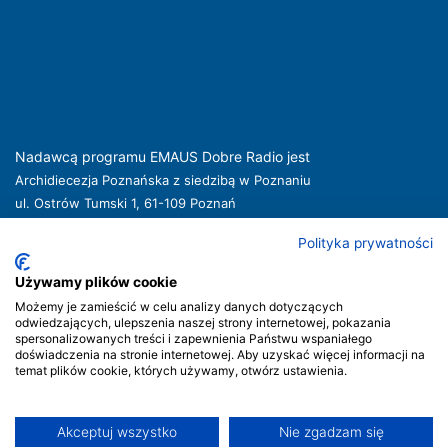
Nadawcą programu EMAUS Dobre Radio jest
Archidiecezja Poznańska z siedzibą w Poznaniu
ul. Ostrów Tumski 1, 61-109 Poznań
kuria@archpoznan.pl
www.archpoznan.pl
Polityka prywatności
Nadawca oferuje usługi medialne obejmujące rozpowszechnianie programu
radiowego pod nazwą EMAUS Dobre Radio oraz prowadzenie portalu
Używamy plików cookie
internetowego na stronie internetowej
www.radioemaus.pl
, która jest witryną
Możemy je zamieścić w celu analizy danych dotyczących
internetową Nadawcy.
odwiedzających, ulepszenia naszej strony internetowej, pokazania
spersonalizowanych treści i zapewnienia Państwu wspaniałego
Nadawca podlega jurysdykcji polskiej. Organem właściwym w sprawach
doświadczenia na stronie internetowej. Aby uzyskać więcej informacji na
radiofonii i telewizji jest Krajowa Rada Radiofonii i Telewizji.
temat plików cookie, których używamy, otwórz ustawienia.
Akceptuj wszystko
Nie zgadzam się