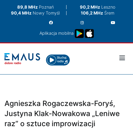
Przejdź
89,8 MHz
Poznań
90,2 MHz
Leszno
do
90,4 MHz
Nowy Tomyśl
106,2 MHz
Śrem
treści
Aplikacja mobilna
Agnieszka Rogaczewska-Foryś,
Justyna Klak-Nowakowa „Leniwe
raz” o sztuce improwizacji