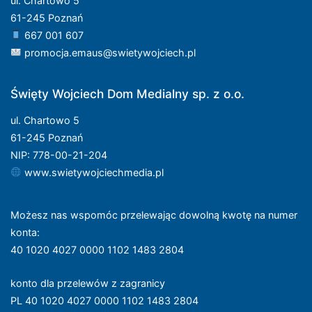
ul. Chartowo 5
61-245 Poznań
667 001 607
promocja.emaus@swietywojciech.pl
Święty Wojciech Dom Medialny sp. z o.o.
ul. Chartowo 5
61-245 Poznań
NIP: 778-00-21-204
www.swietywojciechmedia.pl
Możesz nas wspomóc przelewając dowolną kwotę na numer
konta
:
40 1020 4027 0000 1102 1483 2804
konto dla przelewów z zagranicy
PL 40 1020 4027 0000 1102 1483 2804