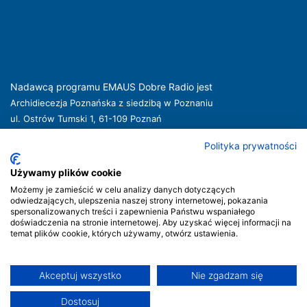
Nadawcą programu EMAUS Dobre Radio jest
Archidiecezja Poznańska z siedzibą w Poznaniu
ul. Ostrów Tumski 1, 61-109 Poznań
kuria@archpoznan.pl
www.archpoznan.pl
Polityka prywatności
Nadawca oferuje usługi medialne obejmujące rozpowszechnianie programu
radiowego pod nazwą EMAUS Dobre Radio oraz prowadzenie portalu
Używamy plików cookie
internetowego na stronie internetowej
www.radioemaus.pl
, która jest witryną
Możemy je zamieścić w celu analizy danych dotyczących
internetową Nadawcy.
odwiedzających, ulepszenia naszej strony internetowej, pokazania
spersonalizowanych treści i zapewnienia Państwu wspaniałego
Nadawca podlega jurysdykcji polskiej. Organem właściwym w sprawach
doświadczenia na stronie internetowej. Aby uzyskać więcej informacji na
radiofonii i telewizji jest Krajowa Rada Radiofonii i Telewizji.
temat plików cookie, których używamy, otwórz ustawienia.
Akceptuj wszystko
Nie zgadzam się
Prawa autorskie © Radio Emaus | Strona stworzona przez
Dostosuj