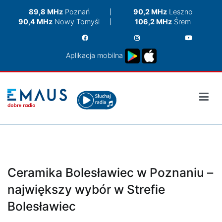
Przejdź
89,8 MHz
Poznań
90,2 MHz
Leszno
do
90,4 MHz
Nowy Tomyśl
106,2 MHz
Śrem
treści
Aplikacja mobilna
Ceramika Bolesławiec w Poznaniu –
największy wybór w Strefie
Bolesławiec