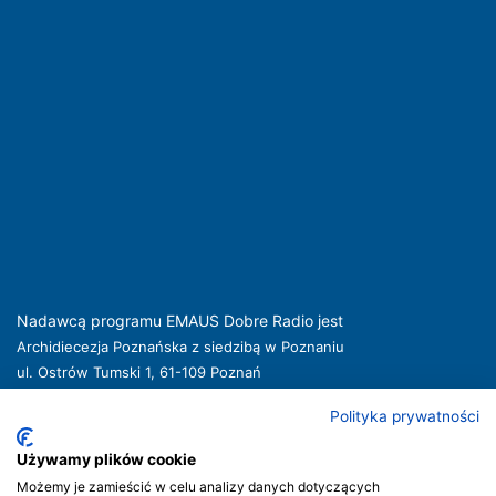
Nadawcą programu EMAUS Dobre Radio jest
Archidiecezja Poznańska z siedzibą w Poznaniu
ul. Ostrów Tumski 1, 61-109 Poznań
kuria@archpoznan.pl
www.archpoznan.pl
Polityka prywatności
Nadawca oferuje usługi medialne obejmujące rozpowszechnianie programu
radiowego pod nazwą EMAUS Dobre Radio oraz prowadzenie portalu
Używamy plików cookie
internetowego na stronie internetowej
www.radioemaus.pl
, która jest witryną
Możemy je zamieścić w celu analizy danych dotyczących
internetową Nadawcy.