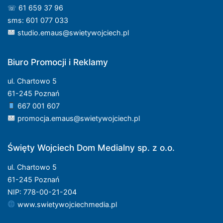
☏ 61 659 37 96
sms: 601 077 033
studio.emaus@swietywojciech.pl
Biuro Promocji i Reklamy
ul. Chartowo 5
61-245 Poznań
667 001 607
promocja.emaus@swietywojciech.pl
Święty Wojciech Dom Medialny sp. z o.o.
ul. Chartowo 5
61-245 Poznań
NIP: 778-00-21-204
www.swietywojciechmedia.pl