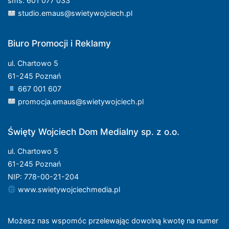
sms: 601 077 033
studio.emaus@swietywojciech.pl
Biuro Promocji i Reklamy
ul. Chartowo 5
61-245 Poznań
667 001 607
promocja.emaus@swietywojciech.pl
Święty Wojciech Dom Medialny sp. z o.o.
ul. Chartowo 5
61-245 Poznań
NIP: 778-00-21-204
www.swietywojciechmedia.pl
Możesz nas wspomóc przelewając dowolną kwotę na numer