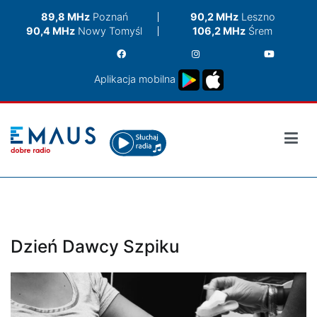
Przejdź
89,8 MHz
Poznań
90,2 MHz
Leszno
do
90,4 MHz
Nowy Tomyśl
106,2 MHz
Śrem
treści
Aplikacja mobilna
Dzień Dawcy Szpiku