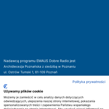
Nadawcą programu EMAUS Dobre Radio jest
Archidiecezja Poznańska z siedzibą w Poznaniu
ul. Ostrów Tumski 1, 61-109 Poznań
kuria@archpoznan.pl
www.archpoznan.pl
Polityka prywatności
Nadawca oferuje usługi medialne obejmujące rozpowszechnianie programu
radiowego pod nazwą EMAUS Dobre Radio oraz prowadzenie portalu
Używamy plików cookie
internetowego na stronie internetowej
www.radioemaus.pl
, która jest witryną
Możemy je zamieścić w celu analizy danych dotyczących
internetową Nadawcy.
odwiedzających, ulepszenia naszej strony internetowej, pokazania
spersonalizowanych treści i zapewnienia Państwu wspaniałego
Nadawca podlega jurysdykcji polskiej. Organem właściwym w sprawach
doświadczenia na stronie internetowej. Aby uzyskać więcej informacji na