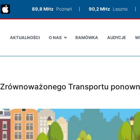
89,8 MHz
Poznań
90,2 MHz
Leszno
AKTUALNOŚCI
O NAS
RAMÓWKA
AUDYCJE
W
ń Zrównoważonego Transportu ponown