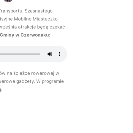
ransportu. Szesnastego
isyjne Mobilne Miasteczko
września atrakcje będą czekać
 Gminy w Czerwonaku:
dów na ścieżce rowerowej w
owerowe gadżety. W programie
ą.