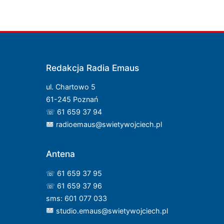
Redakcja Radia Emaus
ul. Chartowo 5
61-245 Poznań
☏ 61 659 37 94
radioemaus@swietywojciech.pl
Antena
☏ 61 659 37 95
☏ 61 659 37 96
sms: 601 077 033
studio.emaus@swietywojciech.pl