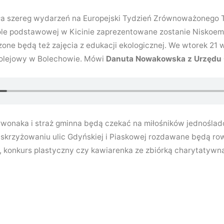
a szereg wydarzeń na Europejski Tydzień Zrównoważonego T
kole podstawowej w Kicinie zaprezentowane zostanie Niskoem
zone będą też zajęcia z edukacji ekologicznej. We wtorek 21 
olejowy w Bolechowie. Mówi
Danuta Nowakowska z Urzędu
rwonaka i straż gminna będą czekać na miłośników jednośla
a skrzyżowaniu ulic Gdyńskiej i Piaskowej rozdawane będą r
, konkurs plastyczny czy kawiarenka ze zbiórką charytatywn