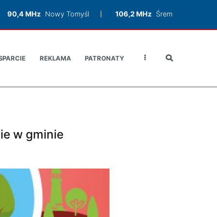
90,4 MHz
Nowy Tomyśl
106,2 MHz
Śrem
SPARCIE
REKLAMA
PATRONATY
ie w gminie