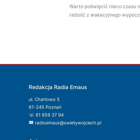
Warto poświęcić nieco czasu n
radość z wakacyjnego wypoczy
Redakcja Radia Emaus
ul. Chartowo 5
61-245 Poznań
☏ 61 659 37 94
radioemaus@swietywojciech.pl