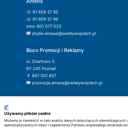
Antena
☏ 61 659 37 95
☏ 61 659 37 96
sms: 601 077 033
studio.emaus@swietywojciech.pl
Biuro Promocji i Reklamy
ul. Chartowo 5
61-245 Poznań
667 001 607
promocja.emaus@swietywojciech.pl
Używamy plików cookie
Możemy je zamieścić w celu analizy danych dotyczących odwiedzających, ul
spersonalizowanych treści i zapewnienia Państwu wspaniałego doświadczenia