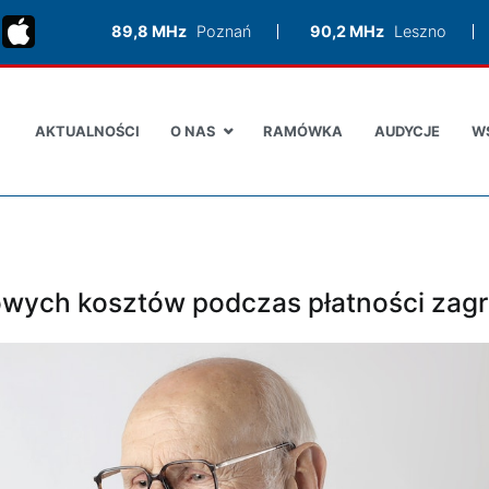
89,8 MHz
Poznań
90,2 MHz
Leszno
AKTUALNOŚCI
O NAS
RAMÓWKA
AUDYCJE
W
owych kosztów podczas płatności zag