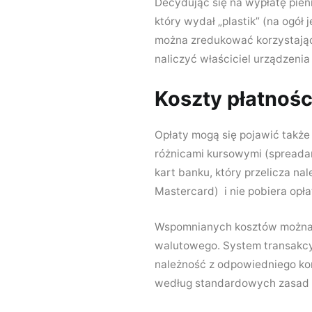
Decydując się na wypłatę pien
który wydał „plastik” (na ogół
można zredukować korzystając 
naliczyć właściciel urządzenia
Koszty płatnośc
Opłaty mogą się pojawić także
różnicami kursowymi (spreadam
kart banku, który przelicza na
Mastercard) i nie pobiera opł
Wspomnianych kosztów można u
walutowego. System transakcyj
należność z odpowiedniego kont
według standardowych zasad 