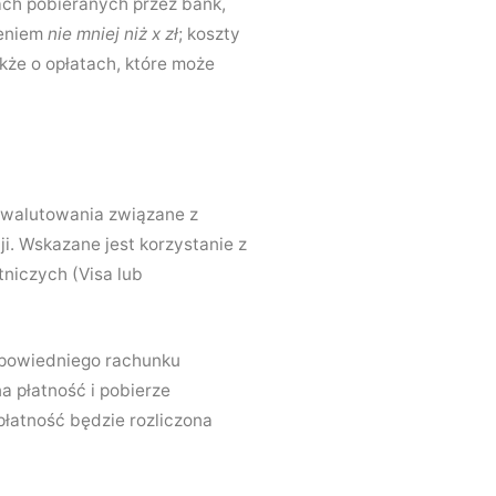
ach pobieranych przez bank,
zeniem
nie mniej niż x zł
; koszty
kże o opłatach, które może
zewalutowania związane z
i. Wskazane jest korzystanie z
tniczych (Visa lub
dpowiedniego rachunku
 płatność i pobierze
płatność będzie rozliczona