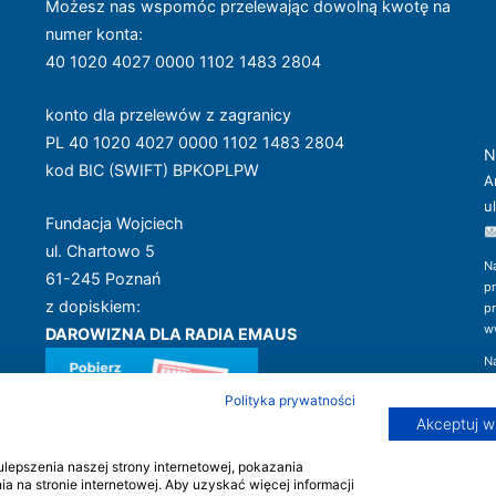
Możesz nas wspomóc przelewając dowolną kwotę na
numer konta
:
40 1020 4027 0000 1102 1483 2804
konto dla przelewów z zagranicy
PL 40 1020 4027 0000 1102 1483 2804
N
kod BIC (SWIFT) BPKOPLPW
A
u
Fundacja Wojciech
ul. Chartowo 5
N
61-245 Poznań
p
z dopiskiem:
p
w
DAROWIZNA DLA RADIA EMAUS
N
w
Dziękujemy!
Polityka prywatności
i 
Akceptuj w
epszenia naszej strony internetowej, pokazania
 na stronie internetowej. Aby uzyskać więcej informacji