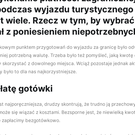
podczas wyjazdu turystycznego
t wiele. Rzecz w tym, by wybrać 
ał z poniesieniem niepotrzebnyc
kowym punktem przygotowań do wyjazdu za granicę było odw
aniej potrzebną walutę. Trzeba było też pomyśleć, jaką kwot
 skorzystać z dowolnego miejsca. Wciąż pozostaje jednak aktu
y było to dla nas najkorzystniejsze.
płatę gotówki
st najporęczniejsza, drudzy skontrują, że trudno ją przecho
 może się wiązać z kosztami. Bezsporne jest, że niewielką k
ie zapłacimy bezgotówkowo.