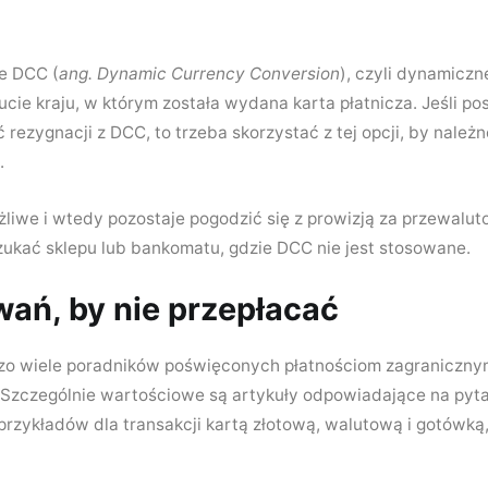
e DCC (
ang. Dynamic Currency Conversion
), czyli dynamiczn
lucie kraju, w którym została wydana karta płatnicza. Jeśli po
 rezygnacji z DCC, to trzeba skorzystać z tej opcji, by należ
.
żliwe i wtedy pozostaje pogodzić się z prowizją za przewaluto
zukać sklepu lub bankomatu, gdzie DCC nie jest stosowane.
wań, by nie przepłacać
dzo wiele poradników poświęconych płatnościom zagranicznym
. Szczególnie wartościowe są artykuły odpowiadające na pyt
przykładów dla transakcji kartą złotową, walutową i gotówką