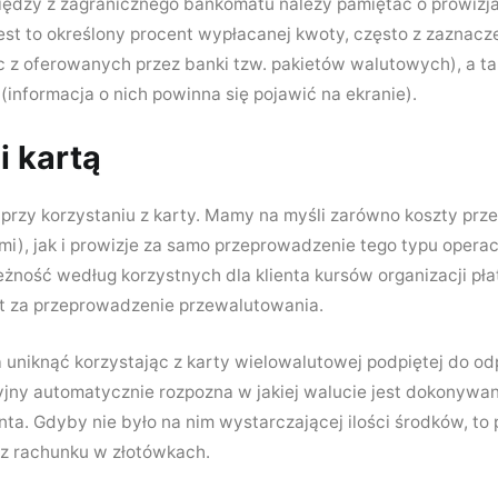
iędzy z zagranicznego bankomatu należy pamiętać o prowizj
 jest to określony procent wypłacanej kwoty, często z zaznac
z oferowanych przez banki tzw. pakietów walutowych), a ta
 (informacja o nich powinna się pojawić na ekranie).
i kartą
 przy korzystaniu z karty. Mamy na myśli zarówno koszty pr
i), jak i prowizje za samo przeprowadzenie tego typu operacj
leżność według korzystnych dla klienta kursów organizacji pła
at za przeprowadzenie przewalutowania.
niknąć korzystając z karty wielowalutowej podpiętej do o
ny automatycznie rozpozna w jakiej walucie jest dokonywana
a. Gdyby nie było na nim wystarczającej ilości środków, to 
z rachunku w złotówkach.