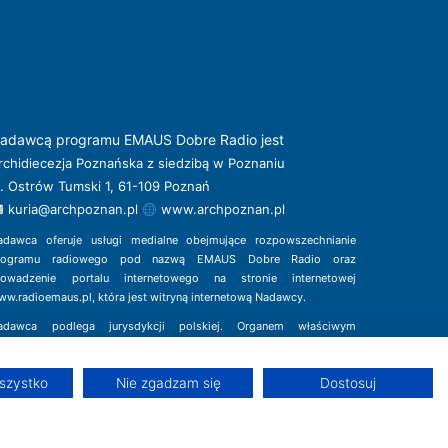
adawcą programu EMAUS Dobre Radio jest
rchidiecezja Poznańska z siedzibą w Poznaniu
l. Ostrów Tumski 1, 61-109 Poznań
kuria@archpoznan.pl
www.archpoznan.pl
adawca oferuje usługi medialne obejmujące rozpowszechnianie
rogramu radiowego pod nazwą EMAUS Dobre Radio oraz
rowadzenie portalu internetowego na stronie internetowej
ww.radioemaus.pl
, która jest witryną internetową Nadawcy.
adawca podlega jurysdykcji polskiej. Organem właściwym
 sprawach radiofonii i telewizji jest Krajowa Rada Radiofonii
Telewizji.
szystko
Nie zgadzam się
Dostosuj