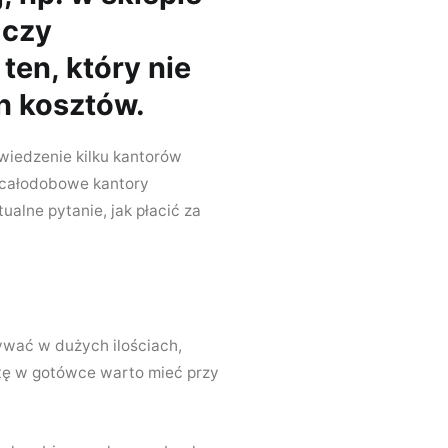
 czy
ten, który nie
h kosztów.
iedzenie kilku kantorów
ę całodobowe kantory
alne pytanie, jak płacić za
wywać w dużych ilościach,
wotę w gotówce warto mieć przy