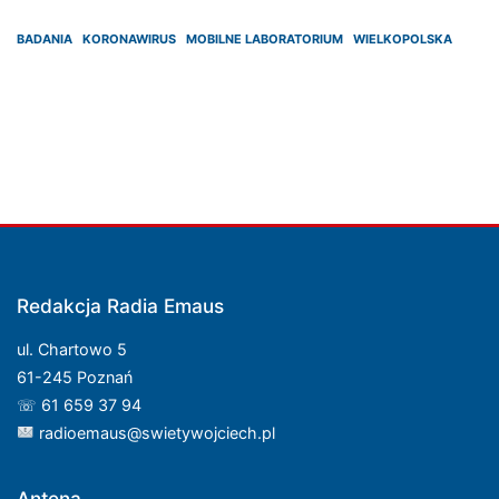
BADANIA
KORONAWIRUS
MOBILNE LABORATORIUM
WIELKOPOLSKA
Redakcja Radia Emaus
ul. Chartowo 5
61-245 Poznań
☏ 61 659 37 94
radioemaus@swietywojciech.pl
Antena