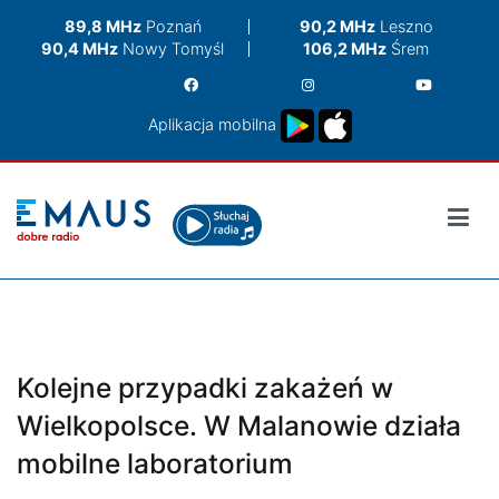
Przejdź
89,8 MHz
Poznań
90,2 MHz
Leszno
do
90,4 MHz
Nowy Tomyśl
106,2 MHz
Śrem
treści
Aplikacja mobilna
Kolejne przypadki zakażeń w
Wielkopolsce. W Malanowie działa
mobilne laboratorium