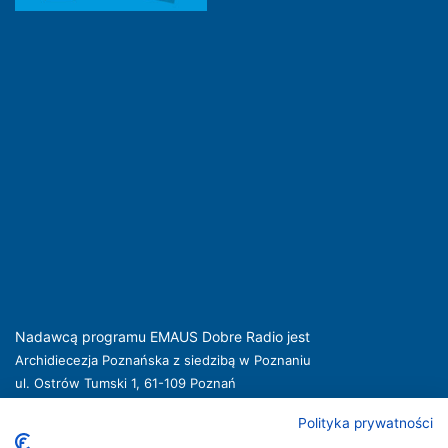
Nadawcą programu EMAUS Dobre Radio jest
Archidiecezja Poznańska z siedzibą w Poznaniu
ul. Ostrów Tumski 1, 61-109 Poznań
kuria@archpoznan.pl
www.archpoznan.pl
Polityka prywatności
Nadawca oferuje usługi medialne obejmujące rozpowszechnianie programu