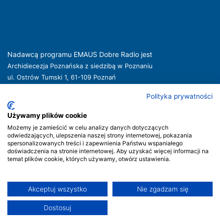
Nadawcą programu EMAUS Dobre Radio jest
Archidiecezja Poznańska z siedzibą w Poznaniu
ul. Ostrów Tumski 1, 61-109 Poznań
kuria@archpoznan.pl
www.archpoznan.pl
Polityka prywatności
Nadawca oferuje usługi medialne obejmujące rozpowszechnianie programu
radiowego pod nazwą EMAUS Dobre Radio oraz prowadzenie portalu
Używamy plików cookie
internetowego na stronie internetowej
www.radioemaus.pl
, która jest witryną
Możemy je zamieścić w celu analizy danych dotyczących
internetową Nadawcy.
odwiedzających, ulepszenia naszej strony internetowej, pokazania
spersonalizowanych treści i zapewnienia Państwu wspaniałego
Nadawca podlega jurysdykcji polskiej. Organem właściwym w sprawach
doświadczenia na stronie internetowej. Aby uzyskać więcej informacji na
radiofonii i telewizji jest Krajowa Rada Radiofonii i Telewizji.
temat plików cookie, których używamy, otwórz ustawienia.
Akceptuj wszystko
Nie zgadzam się
Prawa autorskie © Radio Emaus | Strona stworzona przez
Dostosuj
INDICO+