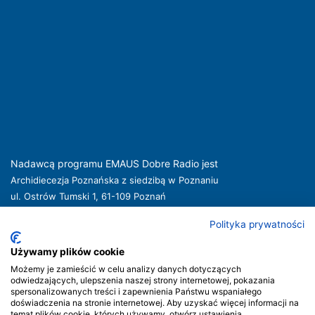
Nadawcą programu EMAUS Dobre Radio jest
Archidiecezja Poznańska z siedzibą w Poznaniu
ul. Ostrów Tumski 1, 61-109 Poznań
kuria@archpoznan.pl
www.archpoznan.pl
Polityka prywatności
Nadawca oferuje usługi medialne obejmujące rozpowszechnianie programu
radiowego pod nazwą EMAUS Dobre Radio oraz prowadzenie portalu
Używamy plików cookie
internetowego na stronie internetowej
www.radioemaus.pl
, która jest witryną
Możemy je zamieścić w celu analizy danych dotyczących
internetową Nadawcy.
odwiedzających, ulepszenia naszej strony internetowej, pokazania
spersonalizowanych treści i zapewnienia Państwu wspaniałego
Nadawca podlega jurysdykcji polskiej. Organem właściwym w sprawach
doświadczenia na stronie internetowej. Aby uzyskać więcej informacji na
radiofonii i telewizji jest Krajowa Rada Radiofonii i Telewizji.
temat plików cookie, których używamy, otwórz ustawienia.