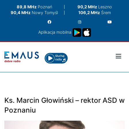
Przejdź
89,8 MHz
Poznań
90,2 MHz
Leszno
do
90,4 MHz
Nowy Tomyśl
106,2 MHz
Śrem
treści
Aplikacja mobilna
Ks. Marcin Głowiński – rektor ASD w
Poznaniu