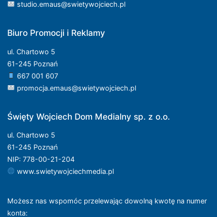
studio.emaus@swietywojciech.pl
Biuro Promocji i Reklamy
ul. Chartowo 5
61-245 Poznań
667 001 607
promocja.emaus@swietywojciech.pl
Święty Wojciech Dom Medialny sp. z o.o.
ul. Chartowo 5
61-245 Poznań
NIP: 778-00-21-204
www.swietywojciechmedia.pl
Możesz nas wspomóc przelewając dowolną kwotę na numer
konta
: