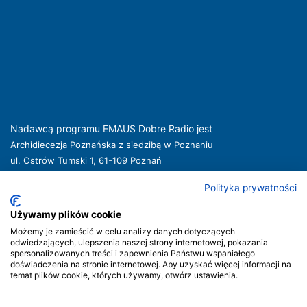
Nadawcą programu EMAUS Dobre Radio jest
Archidiecezja Poznańska z siedzibą w Poznaniu
ul. Ostrów Tumski 1, 61-109 Poznań
kuria@archpoznan.pl
www.archpoznan.pl
Polityka prywatności
Nadawca oferuje usługi medialne obejmujące rozpowszechnianie programu
radiowego pod nazwą EMAUS Dobre Radio oraz prowadzenie portalu
Używamy plików cookie
internetowego na stronie internetowej
www.radioemaus.pl
, która jest witryną
Możemy je zamieścić w celu analizy danych dotyczących
internetową Nadawcy.
odwiedzających, ulepszenia naszej strony internetowej, pokazania
spersonalizowanych treści i zapewnienia Państwu wspaniałego
Nadawca podlega jurysdykcji polskiej. Organem właściwym w sprawach
doświadczenia na stronie internetowej. Aby uzyskać więcej informacji na
radiofonii i telewizji jest Krajowa Rada Radiofonii i Telewizji.
temat plików cookie, których używamy, otwórz ustawienia.