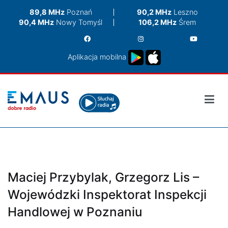
Przejdź
89,8 MHz
Poznań
90,2 MHz
Leszno
do
90,4 MHz
Nowy Tomyśl
106,2 MHz
Śrem
treści
Aplikacja mobilna
Maciej Przybylak, Grzegorz Lis –
Wojewódzki Inspektorat Inspekcji
Handlowej w Poznaniu