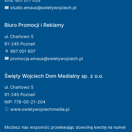
sms: 601 077 033
studio.emaus@swietywojciech.pl
Biuro Promocji i Reklamy
ul. Chartowo 5
61-245 Poznań
667 001 607
promocja.emaus@swietywojciech.pl
Święty Wojciech Dom Medialny sp. z o.o.
ul. Chartowo 5
61-245 Poznań
NIP: 778-00-21-204
www.swietywojciechmedia.pl
Możesz nas wspomóc przelewając dowolną kwotę na numer