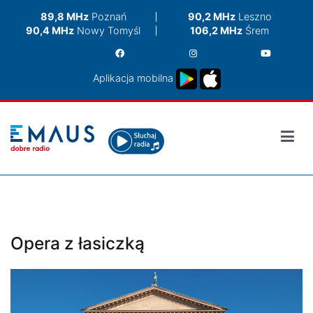
Przejdź
89,8 MHz
Poznań
90,2 MHz
Leszno
do
90,4 MHz
Nowy Tomyśl
106,2 MHz
Śrem
treści
Aplikacja mobilna
Opera z łasiczką