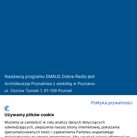
Nadawcą programu EMAUS Dobre Radio jest
Archidiecezja Poznańska z siedzibą w Poznaniu
ul. Ostrów Tumski 1, 61-109 Poznań
kuria@archpoznan.pl
www.archpoznan.pl
Polityka prywatności
Nadawca oferuje usługi medialne obejmujące rozpowszechnianie programu
radiowego pod nazwą EMAUS Dobre Radio oraz prowadzenie portalu
Używamy plików cookie
internetowego na stronie internetowej
www.radioemaus.pl
, która jest witryną
Możemy je zamieścić w celu analizy danych dotyczących
internetową Nadawcy.
odwiedzających, ulepszenia naszej strony internetowej, pokazania
spersonalizowanych treści i zapewnienia Państwu wspaniałego
Nadawca podlega jurysdykcji polskiej. Organem właściwym w sprawach
doświadczenia na stronie internetowej. Aby uzyskać więcej informacji na