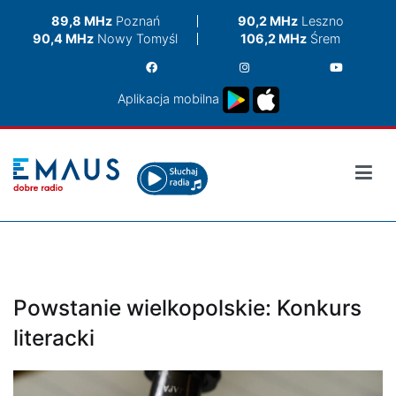
Przejdź
89,8 MHz
Poznań
90,2 MHz
Leszno
do
90,4 MHz
Nowy Tomyśl
106,2 MHz
Śrem
treści
Aplikacja mobilna
Powstanie wielkopolskie: Konkurs
literacki