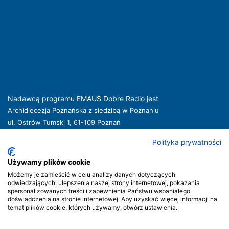
Nadawcą programu EMAUS Dobre Radio jest
Archidiecezja Poznańska z siedzibą w Poznaniu
ul. Ostrów Tumski 1, 61-109 Poznań
kuria@archpoznan.pl
www.archpoznan.pl
Polityka prywatności
Nadawca oferuje usługi medialne obejmujące rozpowszechnianie programu
radiowego pod nazwą EMAUS Dobre Radio oraz prowadzenie portalu
Używamy plików cookie
internetowego na stronie internetowej
www.radioemaus.pl
, która jest witryną
Możemy je zamieścić w celu analizy danych dotyczących
internetową Nadawcy.
odwiedzających, ulepszenia naszej strony internetowej, pokazania
spersonalizowanych treści i zapewnienia Państwu wspaniałego
Nadawca podlega jurysdykcji polskiej. Organem właściwym w sprawach
doświadczenia na stronie internetowej. Aby uzyskać więcej informacji na
radiofonii i telewizji jest Krajowa Rada Radiofonii i Telewizji.
temat plików cookie, których używamy, otwórz ustawienia.