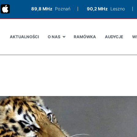
89,8 MHz
Poznań
90,2 MHz
Leszno
AKTUALNOŚCI
O NAS
RAMÓWKA
AUDYCJE
W