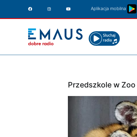
Przejdź
Aplikacja mobilna
do
treści
Przedszkole w Zoo