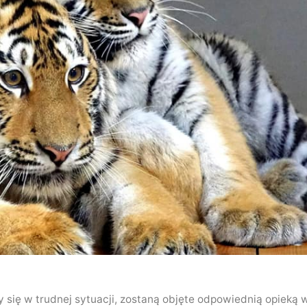
ły się w trudnej sytuacji, zostaną objęte odpowiednią opieką