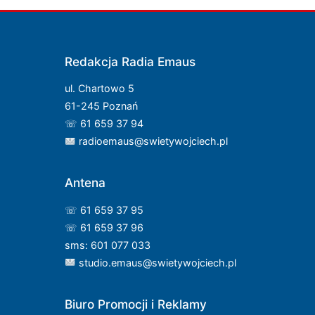
Redakcja Radia Emaus
ul. Chartowo 5
61-245 Poznań
☏ 61 659 37 94
radioemaus@swietywojciech.pl
Antena
☏ 61 659 37 95
☏ 61 659 37 96
sms: 601 077 033
studio.emaus@swietywojciech.pl
Biuro Promocji i Reklamy