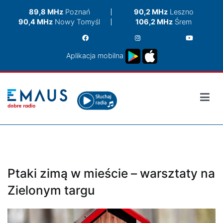
Przejdź
89,8 MHz
Poznań
90,2 MHz
Leszno
do
90,4 MHz
Nowy Tomyśl
106,2 MHz
Śrem
treści
Aplikacja mobilna
Ptaki zimą w mieście – warsztaty na
Zielonym targu