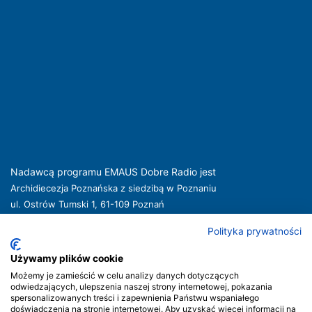
Nadawcą programu EMAUS Dobre Radio jest
Archidiecezja Poznańska z siedzibą w Poznaniu
ul. Ostrów Tumski 1, 61-109 Poznań
kuria@archpoznan.pl
www.archpoznan.pl
Polityka prywatności
Nadawca oferuje usługi medialne obejmujące rozpowszechnianie programu
radiowego pod nazwą EMAUS Dobre Radio oraz prowadzenie portalu
Używamy plików cookie
internetowego na stronie internetowej
www.radioemaus.pl
, która jest witryną
Możemy je zamieścić w celu analizy danych dotyczących
internetową Nadawcy.
odwiedzających, ulepszenia naszej strony internetowej, pokazania
spersonalizowanych treści i zapewnienia Państwu wspaniałego
Nadawca podlega jurysdykcji polskiej. Organem właściwym w sprawach
doświadczenia na stronie internetowej. Aby uzyskać więcej informacji na