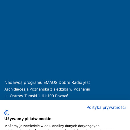
Nadawcą programu EMAUS Dobre Radio jest
Archidiecezja Poznańska z siedzibą w Poznaniu
ul. Ostrów Tumski 1, 61-109 Poznań
kuria@archpoznan.pl
www.archpoznan.pl
Polityka prywatności
Nadawca oferuje usługi medialne obejmujące rozpowszechnianie programu
radiowego pod nazwą EMAUS Dobre Radio oraz prowadzenie portalu
Używamy plików cookie
internetowego na stronie internetowej
www.radioemaus.pl
, która jest witryną
Możemy je zamieścić w celu analizy danych dotyczących
internetową Nadawcy.