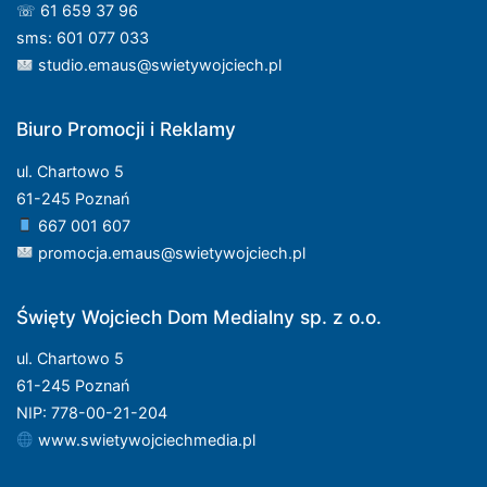
☏ 61 659 37 96
sms: 601 077 033
studio.emaus@swietywojciech.pl
Biuro Promocji i Reklamy
ul. Chartowo 5
61-245 Poznań
667 001 607
promocja.emaus@swietywojciech.pl
Święty Wojciech Dom Medialny sp. z o.o.
ul. Chartowo 5
61-245 Poznań
NIP: 778-00-21-204
www.swietywojciechmedia.pl