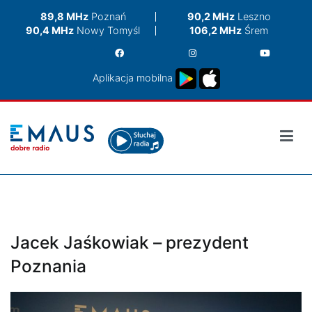
Przejdź
89,8 MHz
Poznań
90,2 MHz
Leszno
do
90,4 MHz
Nowy Tomyśl
106,2 MHz
Śrem
treści
Aplikacja mobilna
Jacek Jaśkowiak – prezydent
Poznania