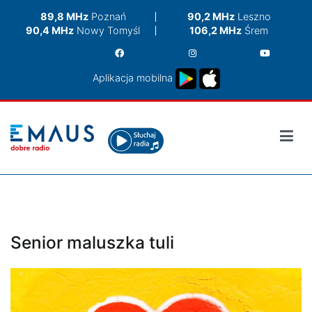
Przejdź
89,8 MHz
Poznań
90,2 MHz
Leszno
do
90,4 MHz
Nowy Tomyśl
106,2 MHz
Śrem
treści
Aplikacja mobilna
Senior maluszka tuli