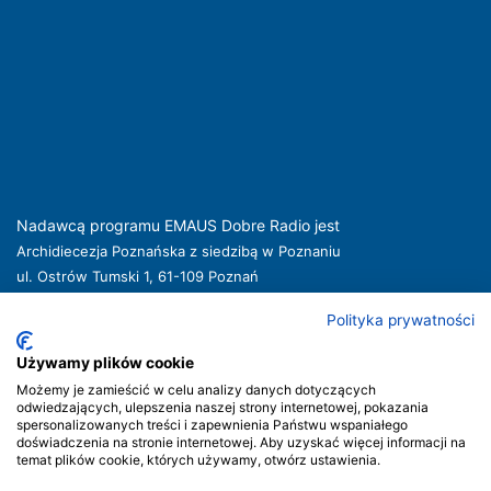
Nadawcą programu EMAUS Dobre Radio jest
Archidiecezja Poznańska z siedzibą w Poznaniu
ul. Ostrów Tumski 1, 61-109 Poznań
kuria@archpoznan.pl
www.archpoznan.pl
Polityka prywatności
Nadawca oferuje usługi medialne obejmujące rozpowszechnianie programu
radiowego pod nazwą EMAUS Dobre Radio oraz prowadzenie portalu
Używamy plików cookie
internetowego na stronie internetowej
www.radioemaus.pl
, która jest witryną
Możemy je zamieścić w celu analizy danych dotyczących
internetową Nadawcy.
odwiedzających, ulepszenia naszej strony internetowej, pokazania
spersonalizowanych treści i zapewnienia Państwu wspaniałego
Nadawca podlega jurysdykcji polskiej. Organem właściwym w sprawach
doświadczenia na stronie internetowej. Aby uzyskać więcej informacji na
radiofonii i telewizji jest Krajowa Rada Radiofonii i Telewizji.
temat plików cookie, których używamy, otwórz ustawienia.