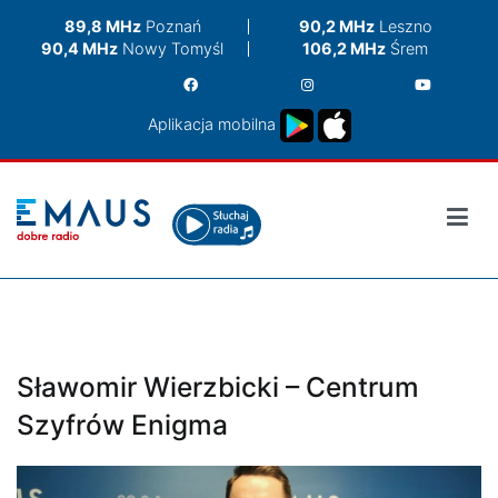
Przejdź
89,8 MHz
Poznań
90,2 MHz
Leszno
do
90,4 MHz
Nowy Tomyśl
106,2 MHz
Śrem
treści
Aplikacja mobilna
Sławomir Wierzbicki – Centrum
Szyfrów Enigma