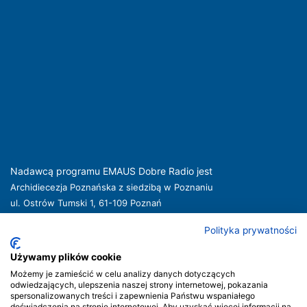
Nadawcą programu EMAUS Dobre Radio jest
Archidiecezja Poznańska z siedzibą w Poznaniu
ul. Ostrów Tumski 1, 61-109 Poznań
kuria@archpoznan.pl
www.archpoznan.pl
Polityka prywatności
Nadawca oferuje usługi medialne obejmujące rozpowszechnianie programu
radiowego pod nazwą EMAUS Dobre Radio oraz prowadzenie portalu
Używamy plików cookie
internetowego na stronie internetowej
www.radioemaus.pl
, która jest witryną
Możemy je zamieścić w celu analizy danych dotyczących
internetową Nadawcy.
odwiedzających, ulepszenia naszej strony internetowej, pokazania
spersonalizowanych treści i zapewnienia Państwu wspaniałego
Nadawca podlega jurysdykcji polskiej. Organem właściwym w sprawach
doświadczenia na stronie internetowej. Aby uzyskać więcej informacji na