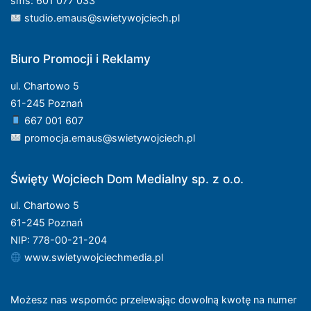
sms: 601 077 033
studio.emaus@swietywojciech.pl
Biuro Promocji i Reklamy
ul. Chartowo 5
61-245 Poznań
667 001 607
promocja.emaus@swietywojciech.pl
Święty Wojciech Dom Medialny sp. z o.o.
ul. Chartowo 5
61-245 Poznań
NIP: 778-00-21-204
www.swietywojciechmedia.pl
Możesz nas wspomóc przelewając dowolną kwotę na numer