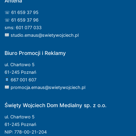
Antena
☏ 61 659 37 95
☏ 61 659 37 96
sms: 601 077 033
studio.emaus@swietywojciech.pl
Biuro Promocji i Reklamy
ul. Chartowo 5
61-245 Poznań
667 001 607
promocja.emaus@swietywojciech.pl
Święty Wojciech Dom Medialny sp. z o.o.
ul. Chartowo 5
61-245 Poznań
NIP: 778-00-21-204