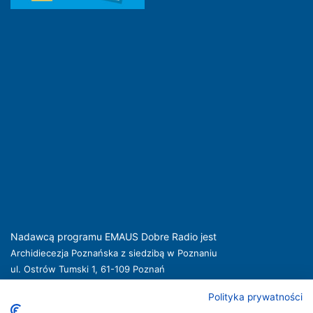
Nadawcą programu EMAUS Dobre Radio jest
Archidiecezja Poznańska z siedzibą w Poznaniu
ul. Ostrów Tumski 1, 61-109 Poznań
kuria@archpoznan.pl
www.archpoznan.pl
Polityka prywatności
Nadawca oferuje usługi medialne obejmujące rozpowszechnianie programu