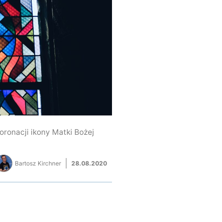
oronacji ikony Matki Bożej
Bartosz Kirchner
28.08.2020