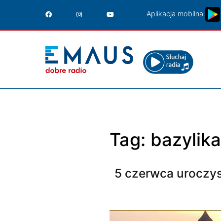
Przejdź
Aplikacja mobilna
do
treści
Tag:
bazylika
5 czerwca uroczys