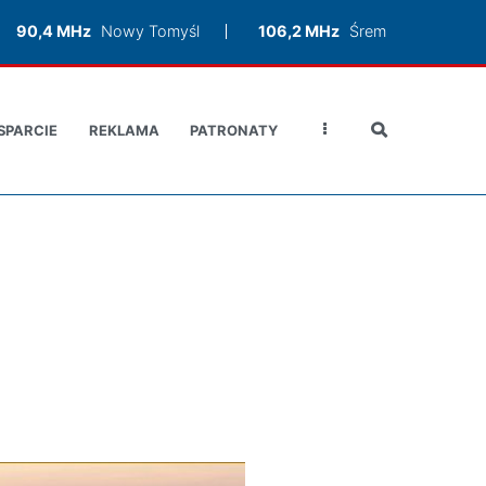
90,4 MHz
Nowy Tomyśl
106,2 MHz
Śrem
SPARCIE
REKLAMA
PATRONATY