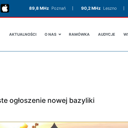
89,8 MHz
Poznań
90,2 MHz
Leszno
AKTUALNOŚCI
O NAS
RAMÓWKA
AUDYCJE
W
te ogłoszenie nowej bazyliki