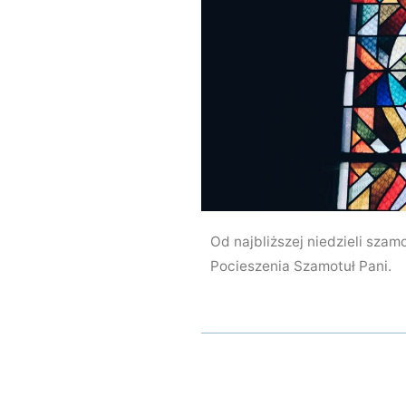
Od najbliższej niedzieli szam
Pocieszenia Szamotuł Pani.