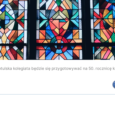
otulska kolegiata będzie się przygotowywać na 50. rocznicę k