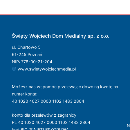
Święty Wojciech Dom Medialny sp. z o.o.
ul. Chartowo 5
61-245 Poznań
NIP: 778-00-21-204
www.swietywojciechmedia.pl
Możesz nas wspomóc przelewając dowolną kwotę na
numer konta
:
40 1020 4027 0000 1102 1483 2804
konto dla przelewów z zagranicy
PL 40 1020 4027 0000 1102 1483 2804
N
kod BIC (SWIFT) BPKOPLPW