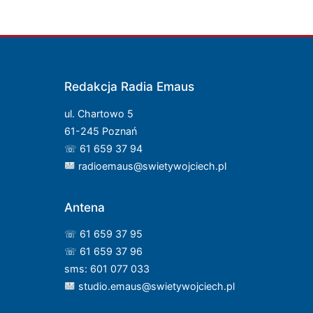
Redakcja Radia Emaus
ul. Chartowo 5
61-245 Poznań
☏ 61 659 37 94
radioemaus@swietywojciech.pl
Antena
☏ 61 659 37 95
☏ 61 659 37 96
sms: 601 077 033
studio.emaus@swietywojciech.pl