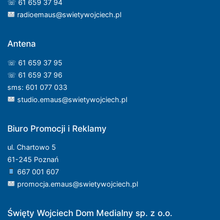
☏ 61 659 37 94
radioemaus@swietywojciech.pl
Antena
☏ 61 659 37 95
☏ 61 659 37 96
sms: 601 077 033
studio.emaus@swietywojciech.pl
Biuro Promocji i Reklamy
ul. Chartowo 5
61-245 Poznań
667 001 607
promocja.emaus@swietywojciech.pl
Święty Wojciech Dom Medialny sp. z o.o.