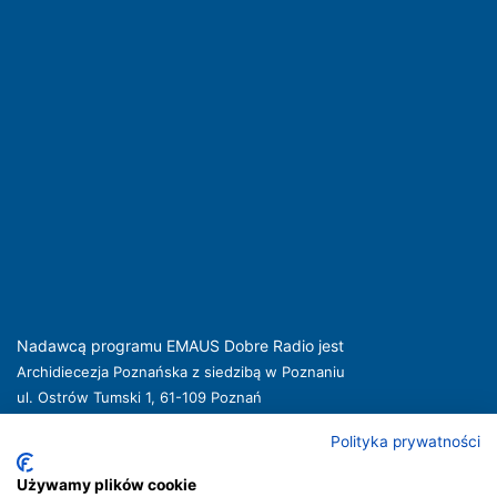
Nadawcą programu EMAUS Dobre Radio jest
Archidiecezja Poznańska z siedzibą w Poznaniu
ul. Ostrów Tumski 1, 61-109 Poznań
kuria@archpoznan.pl
www.archpoznan.pl
Polityka prywatności
Nadawca oferuje usługi medialne obejmujące rozpowszechnianie programu
radiowego pod nazwą EMAUS Dobre Radio oraz prowadzenie portalu
Używamy plików cookie