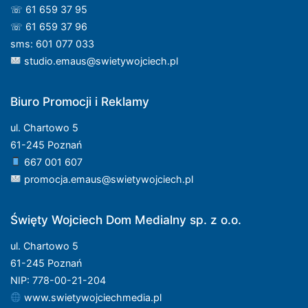
☏ 61 659 37 95
☏ 61 659 37 96
sms: 601 077 033
studio.emaus@swietywojciech.pl
Biuro Promocji i Reklamy
ul. Chartowo 5
61-245 Poznań
667 001 607
promocja.emaus@swietywojciech.pl
Święty Wojciech Dom Medialny sp. z o.o.
ul. Chartowo 5
61-245 Poznań
NIP: 778-00-21-204
www.swietywojciechmedia.pl