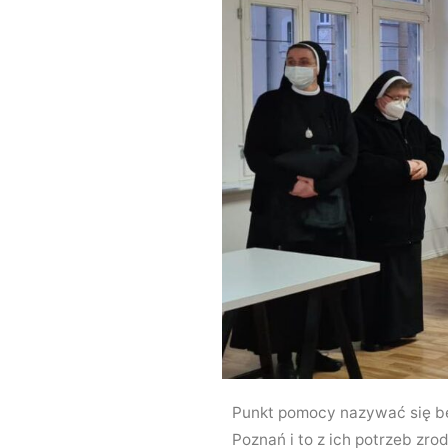
Punkt pomocy nazywać się bę
Poznań i to z ich potrzeb zrod