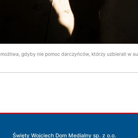
możliwa, gdyby nie pomoc darczyńców, którzy uzbierali w su
Święty Wojciech Dom Medialny sp. z o.o.