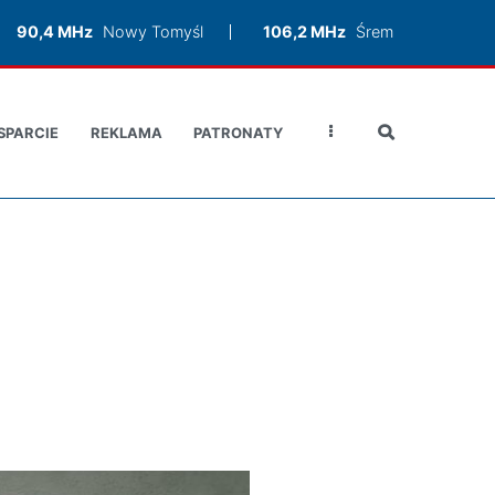
90,4 MHz
Nowy Tomyśl
106,2 MHz
Śrem
SPARCIE
REKLAMA
PATRONATY