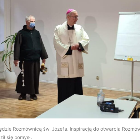
dzie Rozmównicą św. Józefa. Inspiracją do otwarcia Rozmów
ził się pomysł.