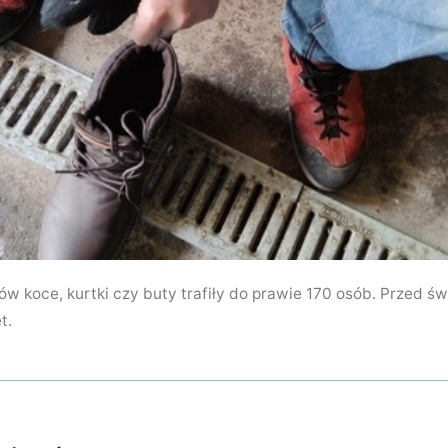
w koce, kurtki czy buty trafiły do prawie 170 osób. Przed świ
t.