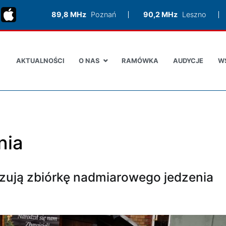
89,8 MHz
Poznań
90,2 MHz
Leszno
AKTUALNOŚCI
O NAS
RAMÓWKA
AUDYCJE
W
nia
izują zbiórkę nadmiarowego jedzenia