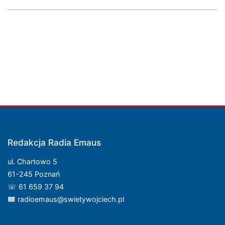
Redakcja Radia Emaus
ul. Chartowo 5
61-245 Poznań
☏ 61 659 37 94
radioemaus@swietywojciech.pl