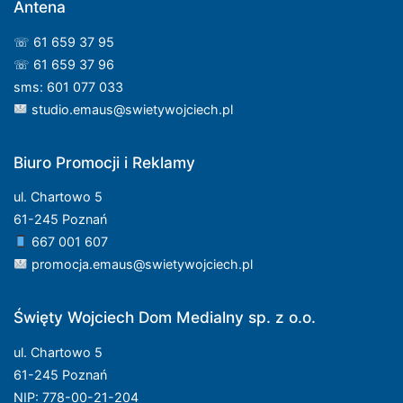
Antena
☏ 61 659 37 95
☏ 61 659 37 96
sms: 601 077 033
studio.emaus@swietywojciech.pl
Biuro Promocji i Reklamy
ul. Chartowo 5
61-245 Poznań
667 001 607
promocja.emaus@swietywojciech.pl
Święty Wojciech Dom Medialny sp. z o.o.
ul. Chartowo 5
61-245 Poznań
NIP: 778-00-21-204