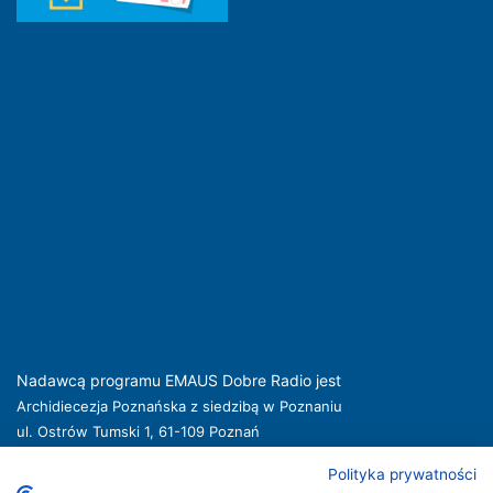
Nadawcą programu EMAUS Dobre Radio jest
Archidiecezja Poznańska z siedzibą w Poznaniu
ul. Ostrów Tumski 1, 61-109 Poznań
kuria@archpoznan.pl
www.archpoznan.pl
Polityka prywatności
Nadawca oferuje usługi medialne obejmujące rozpowszechnianie programu