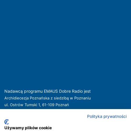
Nadawcą programu EMAUS Dobre Radio jest
Archidiecezja Poznańska z siedzibą w Poznaniu
ul. Ostrów Tumski 1, 61-109 Poznań
kuria@archpoznan.pl
www.archpoznan.pl
Polityka prywatności
Nadawca oferuje usługi medialne obejmujące rozpowszechnianie programu
radiowego pod nazwą EMAUS Dobre Radio oraz prowadzenie portalu
Używamy plików cookie