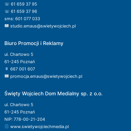
☏ 61 659 37 95
☏ 61 659 37 96
sms: 601 077 033
studio.emaus@swietywojciech.pl
Biuro Promocji i Reklamy
ul. Chartowo 5
61-245 Poznań
667 001 607
promocja.emaus@swietywojciech.pl
Święty Wojciech Dom Medialny sp. z o.o.
ul. Chartowo 5
61-245 Poznań
NIP: 778-00-21-204
www.swietywojciechmedia.pl