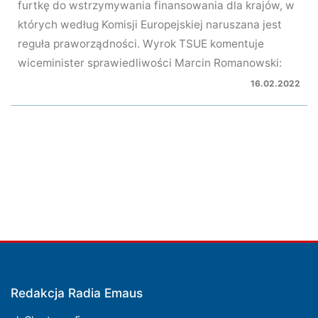
furtkę do wstrzymywania finansowania dla krajów, w
których według Komisji Europejskiej naruszana jest
reguła praworządności. Wyrok TSUE komentuje
wiceminister sprawiedliwości Marcin Romanowski:
16.02.2022
Redakcja Radia Emaus