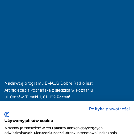
Nadawcą programu EMAUS Dobre Radio jest
Archidiecezja Poznańska z siedzibą w Poznaniu
ul. Ostrów Tumski 1, 61-109 Poznań
kuria@archpoznan.pl
www.archpoznan.pl
Polityka prywatności
Nadawca oferuje usługi medialne obejmujące rozpowszechnianie programu
radiowego pod nazwą EMAUS Dobre Radio oraz prowadzenie portalu
Używamy plików cookie
internetowego na stronie internetowej
www.radioemaus.pl
, która jest witryną
Możemy je zamieścić w celu analizy danych dotyczących
internetową Nadawcy.
odwiedzających, ulepszenia naszej strony internetowej, pokazania