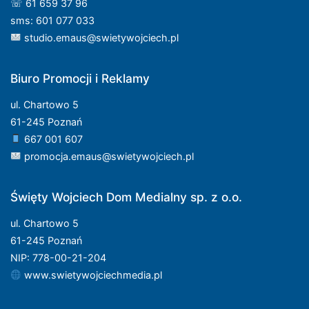
☏ 61 659 37 96
sms: 601 077 033
studio.emaus@swietywojciech.pl
Biuro Promocji i Reklamy
ul. Chartowo 5
61-245 Poznań
667 001 607
promocja.emaus@swietywojciech.pl
Święty Wojciech Dom Medialny sp. z o.o.
ul. Chartowo 5
61-245 Poznań
NIP: 778-00-21-204
www.swietywojciechmedia.pl