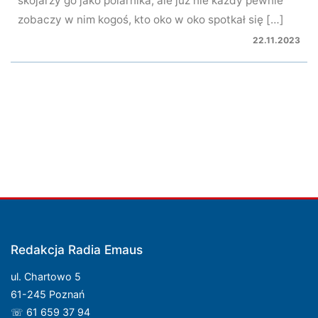
skojarzy go jako polarnika, ale już nie każdy pewnie
zobaczy w nim kogoś, kto oko w oko spotkał się […]
22.11.2023
Redakcja Radia Emaus
ul. Chartowo 5
61-245 Poznań
☏ 61 659 37 94