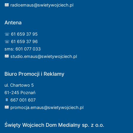
radioemaus@swietywojciech.pl
Antena
☏ 61 659 37 95
☏ 61 659 37 96
sms: 601 077 033
studio.emaus@swietywojciech.pl
Biuro Promocji i Reklamy
ul. Chartowo 5
61-245 Poznań
667 001 607
promocja.emaus@swietywojciech.pl
Święty Wojciech Dom Medialny sp. z o.o.