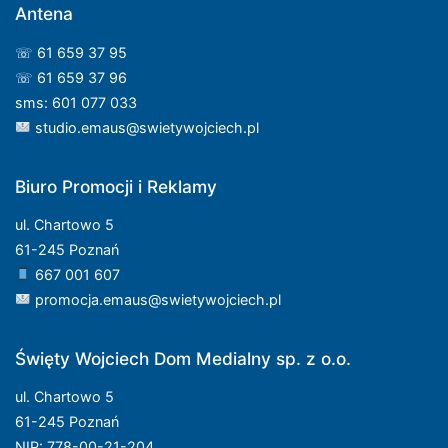
Antena
☏ 61 659 37 95
☏ 61 659 37 96
sms: 601 077 033
studio.emaus@swietywojciech.pl
Biuro Promocji i Reklamy
ul. Chartowo 5
61-245 Poznań
667 001 607
promocja.emaus@swietywojciech.pl
Święty Wojciech Dom Medialny sp. z o.o.
ul. Chartowo 5
61-245 Poznań
NIP: 778-00-21-204