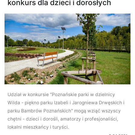
konkurs dla dzieci i dorosłych
Udział w konkursie "Poznańskie parki w dzielnicy
Wilda - piękno parku Izabeli i Jarogniewa Drwęskich i
parku Bambrów Poznańskich" mogą wziąć wszyscy
chętni - dzieci i dorośli, amatorzy i profesjonaliści,
lokalni mieszkańcy i turyści.