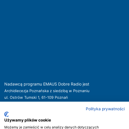
Nadawcą programu EMAUS Dobre Radio jest
Archidiecezja Poznańska z siedzibą w Poznaniu
ul. Ostrów Tumski 1, 61-109 Poznań
kuria@archpoznan.pl
www.archpoznan.pl
Polityka prywatności
Nadawca oferuje usługi medialne obejmujące rozpowszechnianie programu
radiowego pod nazwą EMAUS Dobre Radio oraz prowadzenie portalu
Używamy plików cookie
internetowego na stronie internetowej
www.radioemaus.pl
, która jest witryną
Możemy je zamieścić w celu analizy danych dotyczących