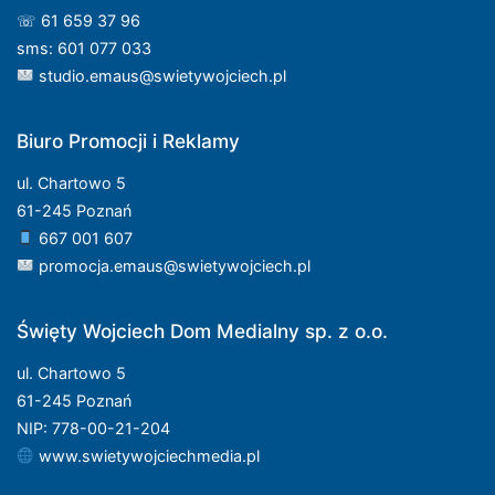
☏ 61 659 37 96
sms: 601 077 033
studio.emaus@swietywojciech.pl
Biuro Promocji i Reklamy
ul. Chartowo 5
61-245 Poznań
667 001 607
promocja.emaus@swietywojciech.pl
Święty Wojciech Dom Medialny sp. z o.o.
ul. Chartowo 5
61-245 Poznań
NIP: 778-00-21-204
www.swietywojciechmedia.pl