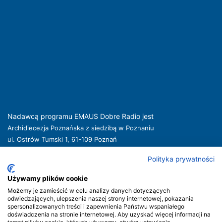
Nadawcą programu EMAUS Dobre Radio jest
Archidiecezja Poznańska z siedzibą w Poznaniu
ul. Ostrów Tumski 1, 61-109 Poznań
kuria@archpoznan.pl
www.archpoznan.pl
Polityka prywatności
Nadawca oferuje usługi medialne obejmujące rozpowszechnianie programu
radiowego pod nazwą EMAUS Dobre Radio oraz prowadzenie portalu
Używamy plików cookie
internetowego na stronie internetowej
www.radioemaus.pl
, która jest witryną
Możemy je zamieścić w celu analizy danych dotyczących
internetową Nadawcy.
odwiedzających, ulepszenia naszej strony internetowej, pokazania
spersonalizowanych treści i zapewnienia Państwu wspaniałego
Nadawca podlega jurysdykcji polskiej. Organem właściwym w sprawach
doświadczenia na stronie internetowej. Aby uzyskać więcej informacji na
radiofonii i telewizji jest Krajowa Rada Radiofonii i Telewizji.