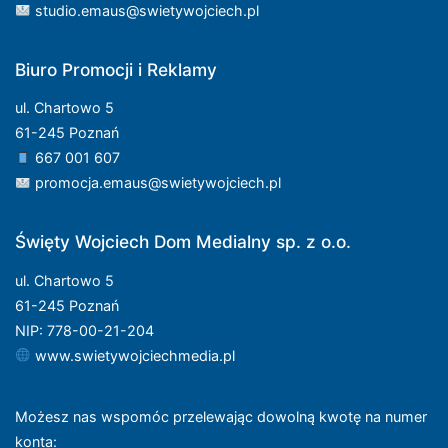
studio.emaus@swietywojciech.pl
Biuro Promocji i Reklamy
ul. Chartowo 5
61-245 Poznań
667 001 607
promocja.emaus@swietywojciech.pl
Święty Wojciech Dom Medialny sp. z o.o.
ul. Chartowo 5
61-245 Poznań
NIP: 778-00-21-204
www.swietywojciechmedia.pl
Możesz nas wspomóc przelewając dowolną kwotę na numer
konta
: