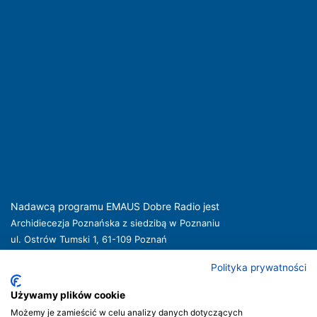
Nadawcą programu EMAUS Dobre Radio jest
Archidiecezja Poznańska z siedzibą w Poznaniu
ul. Ostrów Tumski 1, 61-109 Poznań
kuria@archpoznan.pl
www.archpoznan.pl
Polityka prywatności
Nadawca oferuje usługi medialne obejmujące rozpowszechnianie programu
radiowego pod nazwą EMAUS Dobre Radio oraz prowadzenie portalu
Używamy plików cookie
internetowego na stronie internetowej
www.radioemaus.pl
, która jest witryną
Możemy je zamieścić w celu analizy danych dotyczących