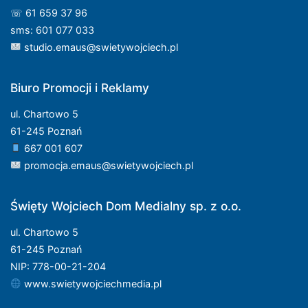
☏ 61 659 37 96
sms: 601 077 033
studio.emaus@swietywojciech.pl
Biuro Promocji i Reklamy
ul. Chartowo 5
61-245 Poznań
667 001 607
promocja.emaus@swietywojciech.pl
Święty Wojciech Dom Medialny sp. z o.o.
ul. Chartowo 5
61-245 Poznań
NIP: 778-00-21-204
www.swietywojciechmedia.pl