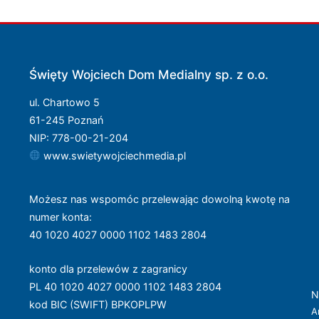
Święty Wojciech Dom Medialny sp. z o.o.
ul. Chartowo 5
61-245 Poznań
NIP: 778-00-21-204
www.swietywojciechmedia.pl
Możesz nas wspomóc przelewając dowolną kwotę na
numer konta
:
40 1020 4027 0000 1102 1483 2804
konto dla przelewów z zagranicy
PL 40 1020 4027 0000 1102 1483 2804
N
kod BIC (SWIFT) BPKOPLPW
A