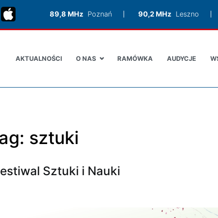
89,8 MHz
Poznań
90,2 MHz
Leszno
AKTUALNOŚCI
O NAS
RAMÓWKA
AUDYCJE
W
ag:
sztuki
estiwal Sztuki i Nauki