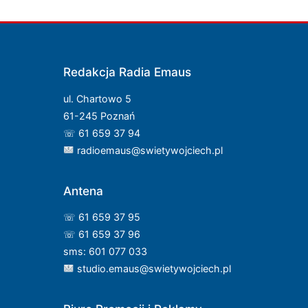
Redakcja Radia Emaus
ul. Chartowo 5
61-245 Poznań
☏ 61 659 37 94
radioemaus@swietywojciech.pl
Antena
☏ 61 659 37 95
☏ 61 659 37 96
sms: 601 077 033
studio.emaus@swietywojciech.pl