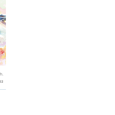
h.
22