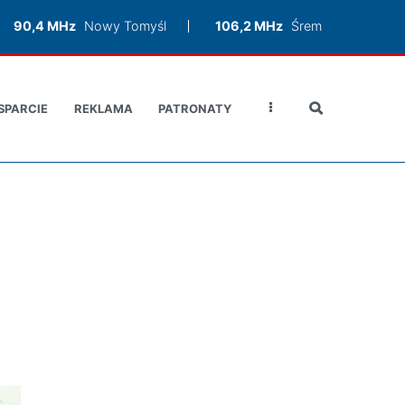
90,4 MHz
Nowy Tomyśl
106,2 MHz
Śrem
SPARCIE
REKLAMA
PATRONATY