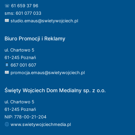
☏ 61 659 37 96
sms: 601 077 033
studio.emaus@swietywojciech.pl
Biuro Promocji i Reklamy
ul. Chartowo 5
61-245 Poznań
667 001 607
promocja.emaus@swietywojciech.pl
Święty Wojciech Dom Medialny sp. z o.o.
ul. Chartowo 5
61-245 Poznań
NIP: 778-00-21-204
www.swietywojciechmedia.pl