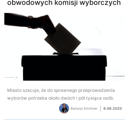
obwodowych komisji wyborczych
Miasto szacuje, że do sprawnego przeprowadzenia
wyborów potrzeba około dwóch i pół tysiąca osób.
Bartosz Kirchner
8.06.2020