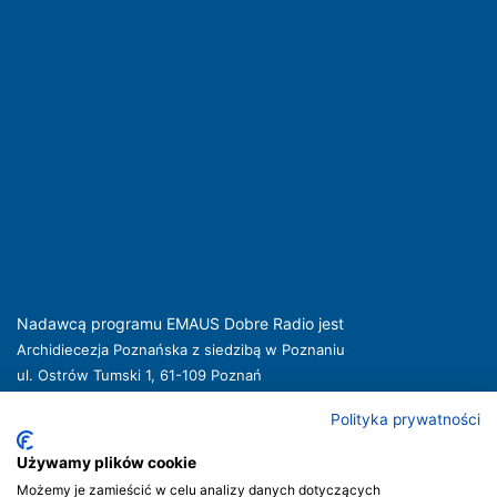
Nadawcą programu EMAUS Dobre Radio jest
Archidiecezja Poznańska z siedzibą w Poznaniu
ul. Ostrów Tumski 1, 61-109 Poznań
kuria@archpoznan.pl
www.archpoznan.pl
Polityka prywatności
Nadawca oferuje usługi medialne obejmujące rozpowszechnianie programu
radiowego pod nazwą EMAUS Dobre Radio oraz prowadzenie portalu
Używamy plików cookie
internetowego na stronie internetowej
www.radioemaus.pl
, która jest witryną
Możemy je zamieścić w celu analizy danych dotyczących