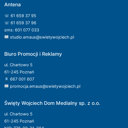
Antena
☏ 61 659 37 95
☏ 61 659 37 96
sms: 601 077 033
studio.emaus@swietywojciech.pl
Biuro Promocji i Reklamy
ul. Chartowo 5
61-245 Poznań
667 001 607
promocja.emaus@swietywojciech.pl
Święty Wojciech Dom Medialny sp. z o.o.
ul. Chartowo 5
61-245 Poznań