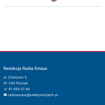
Redakcja Radia Emaus
ul. Chartowo 5
61-245 Poznań
☏ 61 659 37 94
radioemaus@swietywojciech.pl